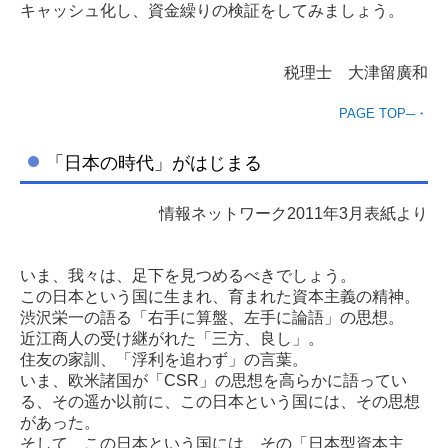
キャッシュ化し、資金繰りの検証をしてみましょう。
税理士 大津留廣和
PAGE TOP─・
「日本の時代」がはじまる
情報ネットワーク2011年3月表紙より
いま、我々は、足下を見つめるべきでしょう。
この日本という国に生まれ、育まれた資本主義の精神。
渋沢栄一の語る「右手に算盤、左手に論語」の思想。
近江商人の受け継がれた「三方、良し」。
住友の家訓、「浮利を追わず」の言葉。
いま、欧米諸国が「CSR」の思想を高らかに語ってい
る、その遥か以前に、この日本という国には、その思想
があった。
そして、この日本という国には、その「日本型資本主