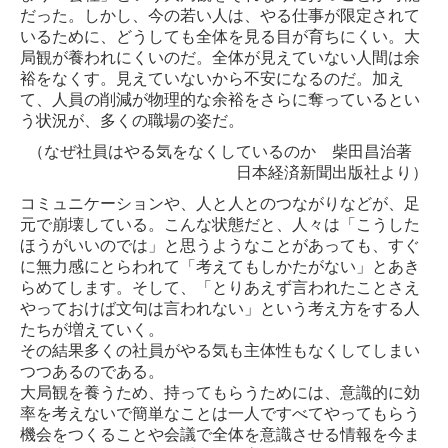
だった。しかし、今の若い人は、やる仕事が限定されて
いるために、どうしても全体を見る目が育ちにくい。大
局観が養われにくいのだ。全体が見えていない人間は余
裕をなくす。見えていないから不安になるのだ。加え
て、人員の削減が物理的な余裕をさらに奪っているとい
う状況が、多くの職場の姿だ。
（なぜ社員はやる気をなくしているのか 柴田昌治著
日本経済新聞出版社より）
コミュニケーションや、人と人とのつながりなどが、足
元で崩壊している。こんな状態だと、人々は「こうした
ほうがいいのでは」と思うようなことがあっても、すぐ
に無力感にとらわれて「考えてもしかたがない」とあき
らめてします。そして、「とりあえず言われたことさえ
やっておけば文句は言われない」という考え方をする人
たちが増えていく。
その結果多くの社員がやる気も主体性もなくしてしまい
つつあるのである。
大局観を養うため、持ってもらうためには、意識的に効
率を考えないで簡単なことは一人ですべてやってもらう
機会をつくることや会議で全体を意識させる情報を今ま