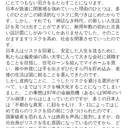
にとてつもない厄介をもたらすことになります。
日本が急速に閉塞感を強めていった理由のひとつは、多
採用情報
くのひとがこの経済的なリスクに気づきはじめたからで
す。しかし、それでも「神話なき時代」の新しい人生設
計を見つけ出すことができずに、耐用年数の切れた古臭
い設計図にしがみつくしかありませんでした。そのこと
がますますリスクを高め、社会を閉塞させていったので
す。
日本人はリスクを回避し、安定した人生を送るために、
私たちは偏差値の高い大学に入って大きな会社に就職す
ることを目指し、住宅ローンを組んでマイホームを買
い、株や外貨には手を出さずひたすら円を貯め込み、老
後の生活は国に頼ることを選んできたのです。
しかし皮肉なことに、こうしたリスクを避ける選択がす
べて、いまではリスクを極大化することになってしまい
ました。この事態は97年の金融危機（あるいは90年のバ
ブル崩壊）からはじまっていたのですが、多くの日本人
は「不都合な真実」に顔をそむけ、3・11によってはじ
めて自らのリスクを目の前につきつけられたのです。
国家破産を恐れる人々は政府を声高に批判しますが、自
分自身がリスクを生む原因になっているのですから、ど