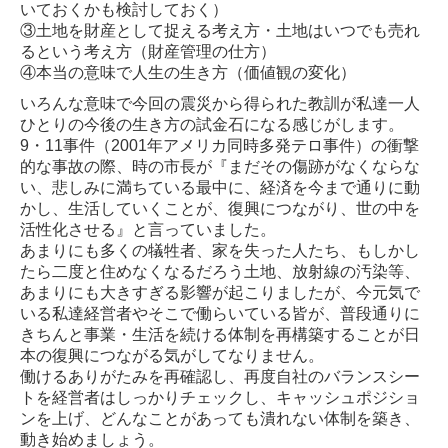
いておくかも検討しておく）
③土地を財産として捉える考え方・土地はいつでも売れ
るという考え方（財産管理の仕方）
④本当の意味で人生の生き方（価値観の変化）
いろんな意味で今回の震災から得られた教訓が私達一人
ひとりの今後の生き方の試金石になる感じがします。
9・11事件（2001年アメリカ同時多発テロ事件）の衝撃
的な事故の際、時の市長が『まだその傷跡がなくならな
い、悲しみに満ちている最中に、経済を今まで通りに動
かし、生活していくことが、復興につながり、世の中を
活性化させる』と言っていました。
あまりにも多くの犠牲者、家を失った人たち、もしかし
たら二度と住めなくなるだろう土地、放射線の汚染等、
あまりにも大きすぎる影響が起こりましたが、今元気で
いる私達経営者やそこで働らいている皆が、普段通りに
きちんと事業・生活を続ける体制を再構築することが日
本の復興につながる気がしてなりません。
働けるありがたみを再確認し、再度自社のバランスシー
トを経営者はしっかりチェックし、キャッシュポジショ
ンを上げ、どんなことがあっても潰れない体制を築き、
動き始めましょう。