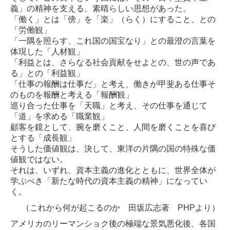
義」の精神を支える、素晴らしい思想があった。
「働く」とは「傍」を「楽」（らく）にすること、との
「労働観」
「一隅を照らす、これ国の国宝なり」との最澄の言葉を
体現した「人材観」
「利益とは、さらなる社会貢献をせよとの、世の声であ
る」との「利益観」
「仕事の報酬は仕事だ」と考え、働きが甲斐ある仕事そ
のものを報酬と考える「報酬観」
巡り合った仕事を「天職」と考え、その仕事を通じて
「道」を求める「職業観」
顧客を鏡として、腕を磨くこと、人間を磨くことを喜び
とする「成長観」
そうした価値観は、決して、東洋の片隅の国の特殊な価
値観ではない。
それは、いずれ、資本主義の進化とともに、世界全体が
学ぶべき「新たな時代の資本主義の精神」になってい
く。
（これから何が起こるのか 田坂広志著 PHPより）
アメリカのリーマンショク後の極端な景気悪化後、各国