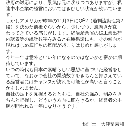
政府の対応により、景気は元に戻りつつありますが、私
達中小企業の経営においてはきびしい状況が続いていま
す。
しかしアメリカが昨年の11月3日にQĒ2（過剰流動性第2
段）を決めた前後ぐらいから、少しづつ、風向きが変
わってきている感じがします。経済産業省の鉱工業出荷
内訳表等の統計数字をみると在庫循環にも、その傾向が
現れはじめ底打ちの気配が起こりはじめた感じがしま
す。
今年一年は意外といい年になるのではないかと密かに期
待しています。
いつの時代も日本の素晴らしい思想に基づいた経営をし
ていて、なおかつ会社の業績数字をきちんと押さえてい
る経営者にはチャンスが訪れる可能性が高いと言うこと
かもしれません。
自社の足下を見据えるとともに、自社の強み、弱みをき
ちんと把握し、どういう方向に舵をきるか、経営者の手
腕が問われる一年になりそうです。
税理士 大津留廣和