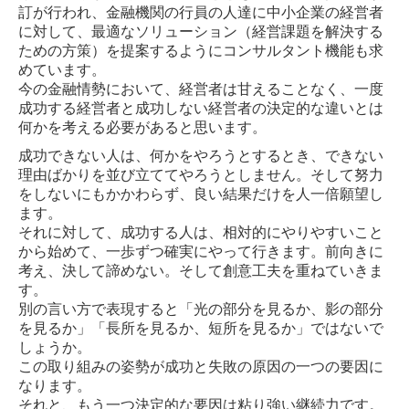
訂が行われ、金融機関の行員の人達に中小企業の経営者
に対して、最適なソリューション（経営課題を解決する
ための方策）を提案するようにコンサルタント機能も求
めています。
今の金融情勢において、経営者は甘えることなく、一度
成功する経営者と成功しない経営者の決定的な違いとは
何かを考える必要があると思います。
成功できない人は、何かをやろうとするとき、できない
理由ばかりを並び立ててやろうとしません。そして努力
をしないにもかかわらず、良い結果だけを人一倍願望し
ます。
それに対して、成功する人は、相対的にやりやすいこと
から始めて、一歩ずつ確実にやって行きます。前向きに
考え、決して諦めない。そして創意工夫を重ねていきま
す。
別の言い方で表現すると「光の部分を見るか、影の部分
を見るか」「長所を見るか、短所を見るか」ではないで
しょうか。
この取り組みの姿勢が成功と失敗の原因の一つの要因に
なります。
それと、もう一つ決定的な要因は粘り強い継続力です。