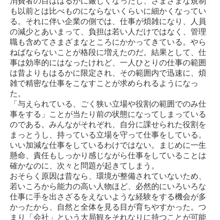
消費者の目ははるかに厳しくなったし、さまざまな規制
も以前とは比べものにならないくらいに細かくなってい
る。それに伴い企業の側では、仕事が煩雑になり、人員
の減少とあいまって、負担は若い人だけではなく、管理
職も含めてさまざまなところにかかってきている。やら
ねばならないことが格段に増えたのだ。結果として、仕
事は効率的にはなったけれど、一人ひとりの仕事の範囲
は昔よりもはるかに限定され、その範囲内で迅速に、煩
雑で精密な仕事をこなすことが求められるようになっ
た。
「与えられている、ごく狭い立場や役割の範囲でのみ仕
事をする」ことが当たり前の状態になってしまっている
のである。みんながそれぞれ、自分に課せられた役割を
まっとうし、持っている立場を守って仕事をしている。
いい加減な仕事をしているわけではない。まじめに一生
懸命、責任もしっかり感じながら仕事をしていることは
確かなのに、次々と問題が起きてしまう。
おそらく原因は昔なら、環境が整備されていないため、
若いころから能力の高い人物ほど、必然的にいろいろな
仕事に手を出さざるをえないような経験をする機会が多
かったから、自然と全体を見る目が育ちやすかった。つ
まり「会社」という大局観をそれなりに持つことが可能