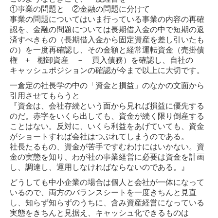
①事業の問題と ②金融の問題に分けて
事業の問題についてはいま行っている事業の内容の再確
認を、金融の問題については長期借入金の中で短期の返
済すべきもの（長期借入金から固定資産を差し引いたも
の）を一度再確認し、その金額と経常運転資金（売掛債
権 + 棚卸資産 － 買入債務）を確認し、自社の
キャッシュポジションの確認が今まで以上に大切です。
一倉定の社長学の中の「資金と損益」のなかの文面から
引用させてもらうと
『資金は、会社存続という面から見れば損益に優先する
のだ。赤字をいくら出しても、資金が続く限り倒産する
ことはない。反対に、いくら利益をあげていても、資金
がショートすれば会社はつぶれてしまうのである。
社長たるもの、資金が苦手ですむわけにはいかない。資
金の実態を知り、わが社の事業経営に必要は資金を計画
し、調達し、運用しなければならないのである。』
どうしても中小企業の場合は個人と会社が一体になって
いるので、両方のバランスシートを一度きちんと見直
し、知らず知らずのうちに、含み資産経営になっている
実態をきちんと見据え、キャッシュ化できるものは