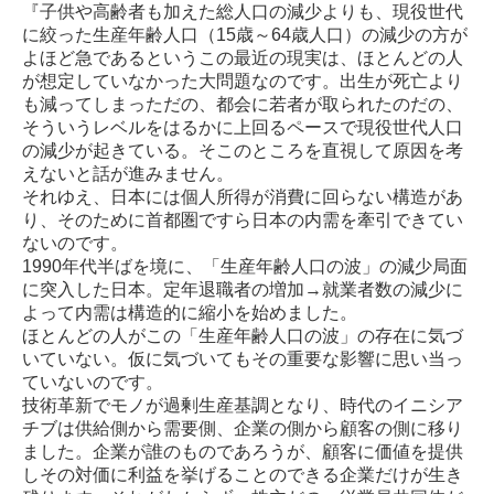
『子供や高齢者も加えた総人口の減少よりも、現役世代
に絞った生産年齢人口（15歳～64歳人口）の減少の方が
よほど急であるというこの最近の現実は、ほとんどの人
が想定していなかった大問題なのです。出生が死亡より
も減ってしまっただの、都会に若者が取られたのだの、
そういうレベルをはるかに上回るペースで現役世代人口
の減少が起きている。そこのところを直視して原因を考
えないと話が進みません。
それゆえ、日本には個人所得が消費に回らない構造があ
り、そのために首都圏ですら日本の内需を牽引できてい
ないのです。
1990年代半ばを境に、「生産年齢人口の波」の減少局面
に突入した日本。定年退職者の増加→就業者数の減少に
よって内需は構造的に縮小を始めました。
ほとんどの人がこの「生産年齢人口の波」の存在に気づ
いていない。仮に気づいてもその重要な影響に思い当っ
ていないのです。
技術革新でモノが過剰生産基調となり、時代のイニシア
チブは供給側から需要側、企業の側から顧客の側に移り
ました。企業が誰のものであろうが、顧客に価値を提供
しその対価に利益を挙げることのできる企業だけが生き