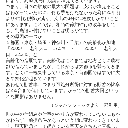
により、約92兆円に順調に増えてきています。
つまり、日本の財政の最大の問題は、支出が増えること
はわかっていたのに、何も手を打たなかった為に20年前
より4割も税収が減り、支出の3分の1程度しかないこと
にあります。これでは、相当の節約や行政改革をして
も、到底追い付けないことは明らかです。
その原因の一つが
首都圏（東京・埼玉・神奈川・千葉）の高齢化が加速
「2005年 老年人口 17.5％ ～ 2035年 老年人
口 32.2％」と
高齢化の進展です。高齢化はこれまでは地方とくに農村
部で進んでいましたが、これからは大都市を襲ってきま
す。とくに一極集中している東京・首都圏ではすでに大
きな変化が起きています。
あわせて貯蓄率、つまり可処分所得に対する貯蓄の比率
は2％台まで低下しています。かっての貯蓄大国といわ
れた面影はありません。
（ジャパンショックより一部引用）
世の中の仕組みや仕事のやり方が変わっていないにもか
かわらず、前提条件があっという間に変わってきていま
す。現実問題として起きている事実をきちんと直視し、