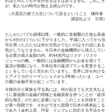
れほど叫んでも不安が去るはずはありません。これこそ
が、私たちの時代が抱える病なのです。
（大震災の後で人生について語るということ 橘玲著
講談社より 引用）
たしかにバブル崩壊以降、一般的に首都圏の土地も高値
から4分の1ぐらいに下がりました。平成に入ってから住
宅を買った人たちは何か元気がでないのはその辺にある
気がしてなりません。今日本の金融機関から借入してい
る企業の借入金額の内、約44兆円はリスケ（リスケ
ジュールの略。一般的には金融機関からお金を借りて、
返済が困難になり、月単位等の返済プランを変更するこ
と）をしていると言われていますし、世界に目を向ける
とアメリカのリーマンショクから3年経ったいま、ユー
ロ圏の金融不安が起こっています。
今後自分と家族を守る為には、何が起きても大丈夫なよ
うに最低限の金融の情報と金融資産を持つことが「経済
的な独立」のために必要になり、このことを目指すこと
が第一段階です。それができた段階で日本の将来起こる
であろう金利上昇、円安、インフレに対応する手法を今