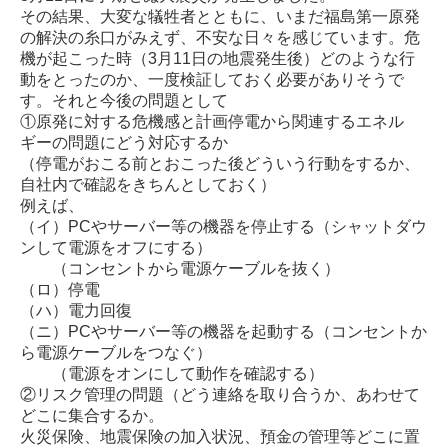
その結果、大変な犠牲者とともに、いまだ福島第一原発
の解決の糸口がみえず、不安な日々を感じています。危
機が起こった時（3月11日の地震発生後）どのような行
動をとったのか、一度検証しておく必要がありそうで
す。それと今後の問題として
①原発に対する危機感と計画停電から関連するエネル
ギーの問題にどう対応するか
（停電がおこる前とおこった後どういう行動をするか、
自社内で確認をきちんとしておく）
例えば、
（イ）PCやサーバー等の機器を停止する（シャットダウ
ンして電源をオフにする）
（コンセントから電源ケーブルを抜く）
（ロ）停電
（ハ）電力回復
（ニ）PCやサーバー等の機器を起動する（コンセントか
ら電源ケーブルをつなぐ）
（電源をオンにして動作を確認する）
②リスク管理の問題（どう連絡を取り合うか、あわせて
どこに集合するか。
火災保険、地震保険の加入状況、預金の管理等どこに置