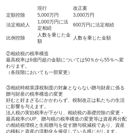
現行
改正案
定額控除
5,000万円
3,000万円
1,000万円に法
法定相続人
600万円に法定相続
定相続
人数を乗じた金
比例控除
人数を乗じた金額
額
②相続税の税率構造
最高税率は6億円超の金額については50％から55％へ変
わります。
（各段階においても一部変更）
③相続時精算課税制度の対象とならない贈与財産に係る
贈与財産の税率構造の変更
好むと好まざるにかかわらず、税制改正は私たちの生活
に影響を与えます。
法人税の実効税率が下がり、相続税の基礎控除の変更・
最高税率のUP、贈与税の税率構造の変更等は資産再分配
の相続税増税と生前贈与を促す贈与税減税であり、資産
の移転と資産の流動化を催促している感じがします。