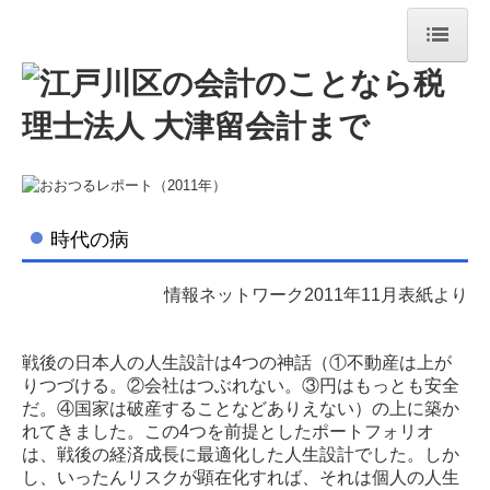
トップページ
法人紹介
当法人の強みについて
業務案内
時代の病
メンバー紹介
情報ネットワーク2011年11月表紙より
料金について
戦後の日本人の人生設計は4つの神話（①不動産は上が
おおつるレポート
りつづける。②会社はつぶれない。③円はもっとも安全
だ。④国家は破産することなどありえない）の上に築か
セミナー内容
れてきました。この4つを前提としたポートフォリオ
は、戦後の経済成長に最適化した人生設計でした。しか
発行書籍
し、いったんリスクが顕在化すれば、それは個人の人生