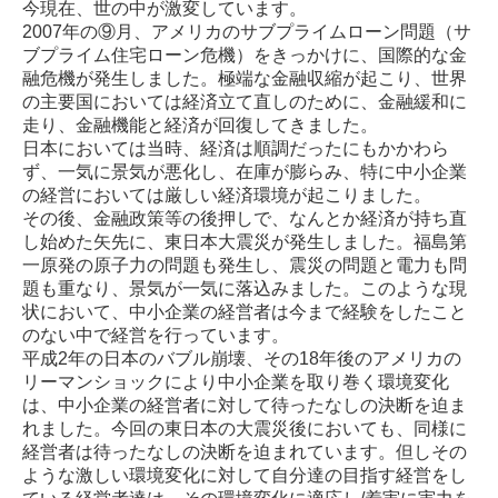
今現在、世の中が激変しています。
2007年の⑨月、アメリカのサブプライムローン問題（サ
ブプライム住宅ローン危機）をきっかけに、国際的な金
融危機が発生しました。極端な金融収縮が起こり、世界
の主要国においては経済立て直しのために、金融緩和に
走り、金融機能と経済が回復してきました。
日本においては当時、経済は順調だったにもかかわら
ず、一気に景気が悪化し、在庫が膨らみ、特に中小企業
の経営においては厳しい経済環境が起こりました。
その後、金融政策等の後押しで、なんとか経済が持ち直
し始めた矢先に、東日本大震災が発生しました。福島第
一原発の原子力の問題も発生し、震災の問題と電力も問
題も重なり、景気が一気に落込みました。このような現
状において、中小企業の経営者は今まで経験をしたこと
のない中で経営を行っています。
平成2年の日本のバブル崩壊、その18年後のアメリカの
リーマンショックにより中小企業を取り巻く環境変化
は、中小企業の経営者に対して待ったなしの決断を迫ま
れました。今回の東日本の大震災後においても、同様に
経営者は待ったなしの決断を迫まれています。但しその
ような激しい環境変化に対して自分達の目指す経営をし